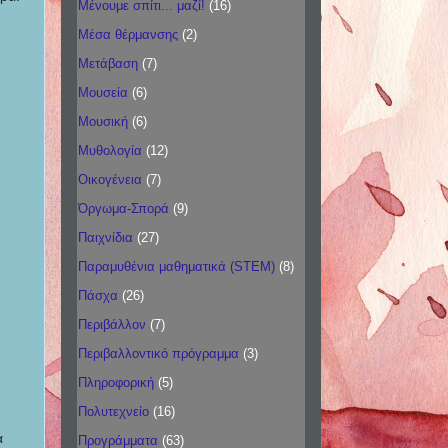
Μένουμε σπίτι... μαζί!
(16)
Μέσα θέρμανσης
(2)
Μετάβαση
(7)
Μουσεία
(6)
Μουσική
(6)
Μυθολογία
(12)
Οικογένεια
(7)
Όργωμα-Σπορά
(9)
Παιχνίδια
(27)
Παραμυθένια μαθηματικά (STEM)
(8)
Πάσχα
(26)
Περιβάλλον
(7)
Περιβαλλοντικό πρόγραμμα
(3)
Πληροφορική
(5)
Πολυτεχνείο
(16)
α
Προγράμματα
(63)