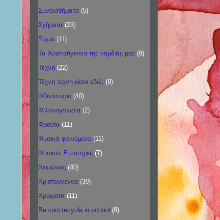
Συναισθήματα
(5)
Σχήματα
(23)
Σώμα
(11)
Τα Χριστούγεννα της καρδιάς μας
(8)
Τέχνη
(22)
Τέχνη τέχνη είσαι εδώ;
(9)
Φθινόπωρο
(40)
Φιλαναγνωσία
(2)
Φρούτα
(11)
Φυσικά φαινόμενα
(11)
Φυσικές Επιστήμες
(7)
Χειμώνας
(40)
Χριστούγεννα
(39)
Χρώματα
(11)
Be cool recycle in school
(8)