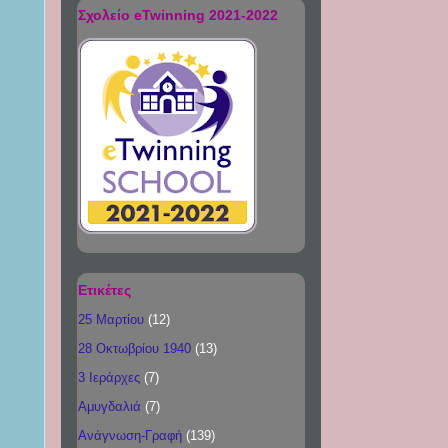
Σχολείο eTwinning 2021-2022
Ετικέτες
25 Μαρτίου
(12)
28 Οκτωβρίου 1940
(13)
3 Ιεράρχες
(7)
Αμυγδαλιά
(7)
Ανάγνωση-Γραφή
(139)