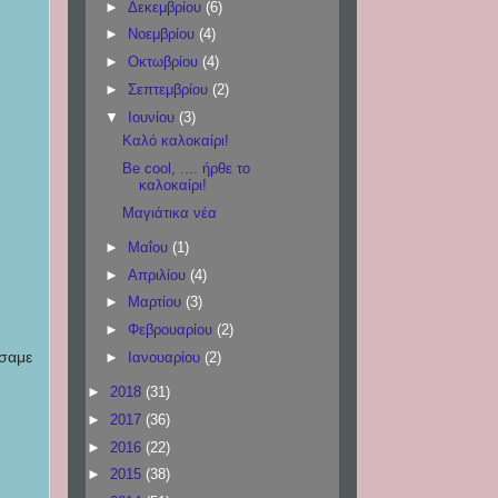
►
Δεκεμβρίου
(6)
►
Νοεμβρίου
(4)
►
Οκτωβρίου
(4)
►
Σεπτεμβρίου
(2)
▼
Ιουνίου
(3)
Καλό καλοκαίρι!
Be cool, .... ήρθε το
καλοκαίρι!
Μαγιάτικα νέα
►
Μαΐου
(1)
►
Απριλίου
(4)
►
Μαρτίου
(3)
►
Φεβρουαρίου
(2)
άσαμε
►
Ιανουαρίου
(2)
►
2018
(31)
►
2017
(36)
►
2016
(22)
►
2015
(38)