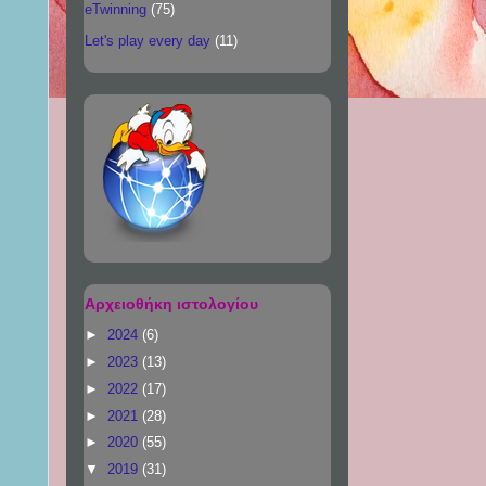
eTwinning
(75)
Let's play every day
(11)
Αρχειοθήκη ιστολογίου
►
2024
(6)
►
2023
(13)
►
2022
(17)
►
2021
(28)
►
2020
(55)
▼
2019
(31)