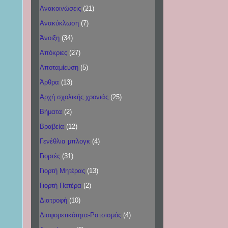
Ανακοινώσεις
(21)
Ανακύκλωση
(7)
Άνοιξη
(34)
Απόκριες
(27)
Αποταμίευση
(5)
Άρθρα
(13)
Αρχή σχολικής χρονιάς
(25)
Βήματα
(2)
Βραβεία
(12)
Γενέθλια μπλογκ
(4)
Γιορτές
(31)
Γιορτή Μητέρας
(13)
Γιορτή Πατέρα
(2)
Διατροφή
(10)
Διαφορετικότητα-Ρατσισμός
(4)