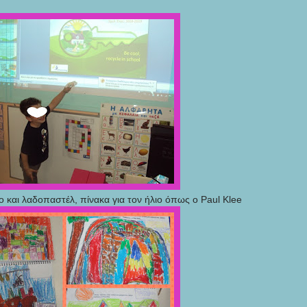
και λαδοπαστέλ, πίνακα για τον ήλιο όπως ο Paul Klee