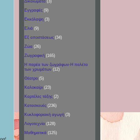
Δικαιώματα
(3)
Εγγραφές
(9)
Εκκόλαψη
(3)
Ελιά
(9)
Εξ αποστάσεως
(34)
Ζώα
(26)
Ζωγραφική
(165)
Η παρέα των ζωγράφων-Η παλέτα
των χρωμάτων
(12)
Θέατρο
(5)
Καλοκαίρι
(23)
Καρτέλες τάξης
(2)
Κατασκευές
(236)
Κυκλοφοριακή αγωγή
(3)
Λογοτεχνία
(128)
Μαθηματικά
(125)
ρα!